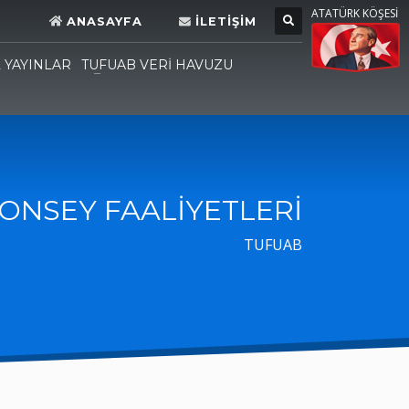
ATATÜRK KÖŞESİ
ANASAYFA
İLETİŞİM
L YAYINLAR
TUFUAB VERİ HAVUZU
ONSEY FAALİYETLERİ
TUFUAB