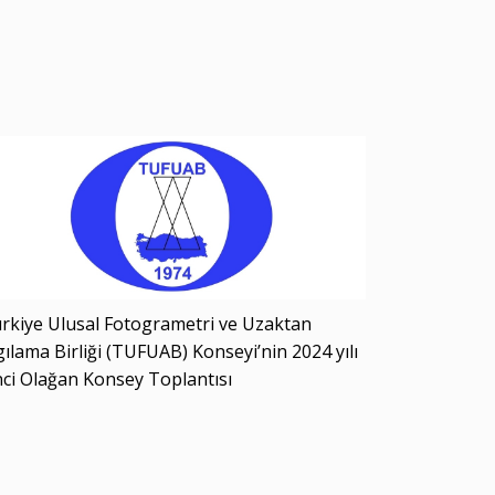
rkiye Ulusal Fotogrametri ve Uzaktan
gılama Birliği (TUFUAB) Konseyi’nin 2024 yılı
nci Olağan Konsey Toplantısı