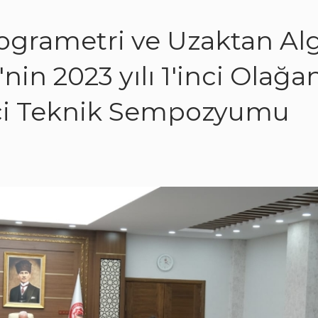
ogrametri ve Uzaktan Alg
in 2023 yılı 1'inci Olağ
'nci Teknik Sempozyumu